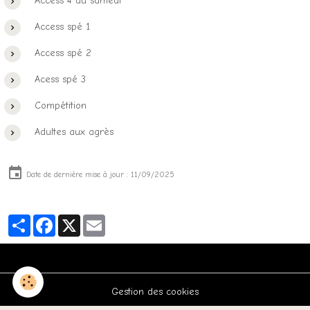
Access 4 du samedi
Access spé 1
Access spé 2
Acess spé 3
Compétition
Adultes aux agrès
Date de dernière mise à jour : 11/09/2025
Partager
Facebook
X
Email
Gestion des cookies